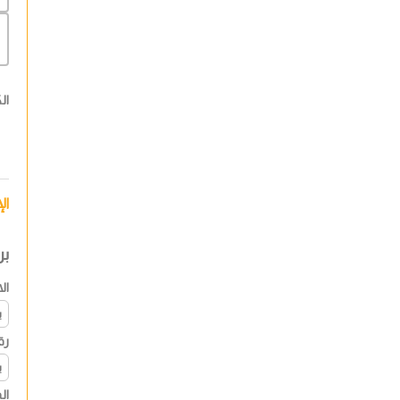
ال
ال
بر
ال
رق
ال