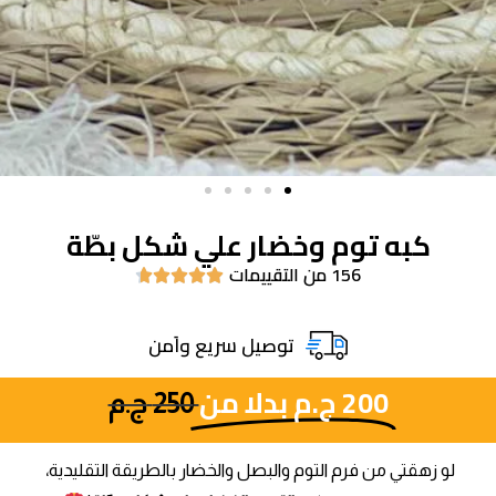
كبه توم وخضار علي شكل بطّة
156 من التقييمات





توصيل سريع واَمن
200
ج.م
بدلا من
250
ج.م
لو زهقتي من فرم التوم والبصل والخضار بالطريقة التقليدية،