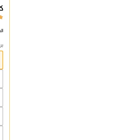
ك

ال
بر