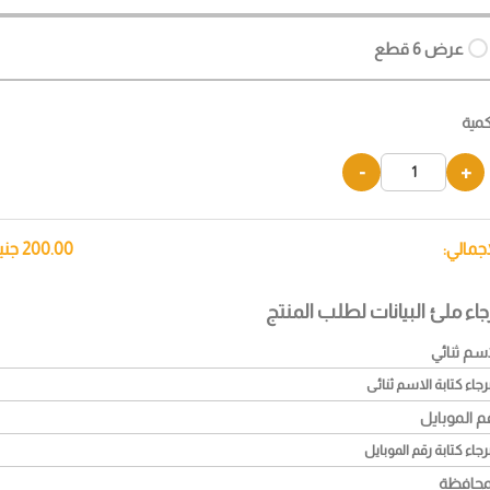
عرض 6 قطع
كمية
-
+
إجمالي:
200.00
جني
جاء ملئ البيانات لطلب المنتج
اسم ثنائي
م الموبايل
محافظة