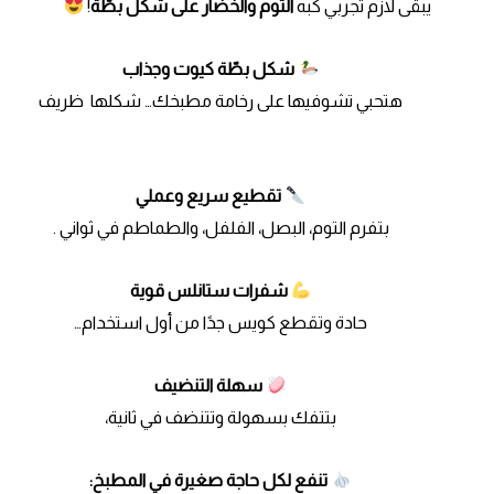
يبقى لازم تجربي كبه
التوم والخضار على شكل بطّة
!
شكل بطّة كيوت وجذاب
هتحبي تشوفيها على رخامة مطبخك… شكلها ظريف
تقطيع سريع وعملي
بتفرم التوم، البصل، الفلفل، والطماطم في ثواني .
شفرات ستانلس قوية
حادة وتقطع كويس جدًا من أول استخدام…
سهلة التنضيف
بتتفك بسهولة وتتنضف في ثانية،
تنفع لكل حاجة صغيرة في المطبخ: