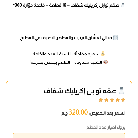
طقم توابل إكريليك شفاف – 18 قطعة – قاعدة دوّارة 360°
مثالي لعشّاق الترتيب والمظهر النضيف في المطبخ
سعره مفاجأة بالنسبة للعدد والخامة
الكمية محدودة – الطقم بيخلص بسرعة!
طقم توابل إكريليك شفاف





320.00
السعر بعد التخفيض:
ج.م
برجاء اختيار عدد القطع