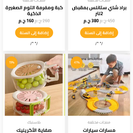
منتجات مختلفة
منتجات مختلفة
براد شاي ستانلس بمقبض
كبة ومفرمة التوم الصغيرة
2لتر
الذكية
450
ج.م
380
ج.م
260
ج.م
160
ج.م
إضافة إلى السلة
إضافة إلى السلة
/* */
/* */
19%
41%
منتجات مختلفة
بلاستيك
مسارات سيارات
صفاية الأكريليك