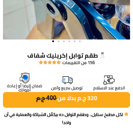
طقم توابل إكريليك شفاف
156 من التقييمات





ضمان الرضا أو إعادة
الدفع عند الاستلام
توصيل سريع واَمن
أموالك
320
ج.م
بدلا من
400
ج.م
لكل مطبخ ستايل… وطقم التوابل ده بيكمّل الشياكة والعملية في آن
واحد!