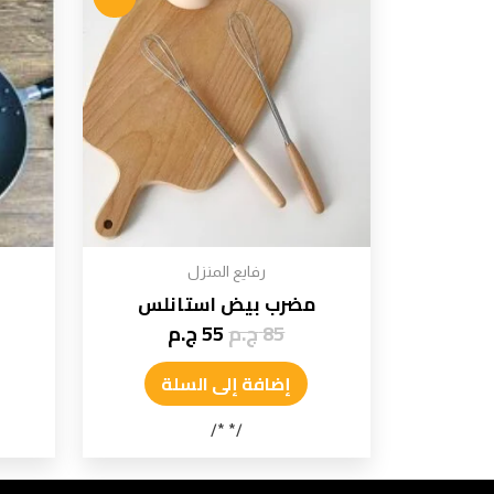
رفايع المنزل
مضرب بيض استانلس
85
ج.م
55
ج.م
إضافة إلى السلة
/* */