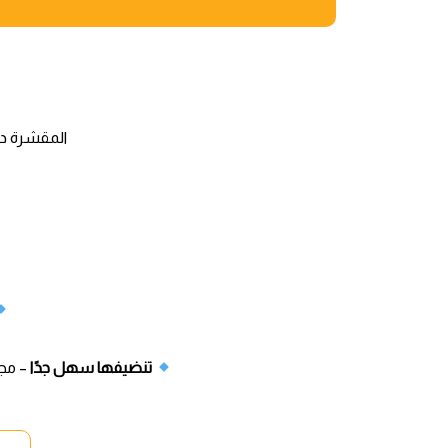
المقشرة د
تنضيفها سهل جدًا
– مج