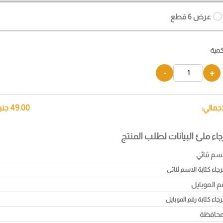
عرض 6 قطع
كمية
-
+
إجمالي:
49.00
جني
جاء ملئ البيانات لطلب المنتج
اسم ثنائي
م الموبايل
محافظة