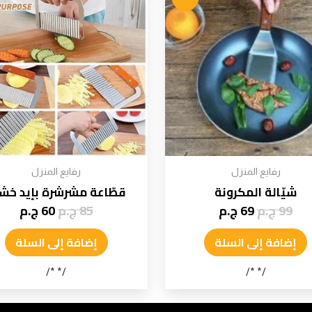
رفايع المنزل
رفايع المنزل
شيّالة المكرونة
قطّاعة مشرشرة بإيد خ
99
ج.م
69
ج.م
85
ج.م
60
ج.م
إضافة إلى السلة
إضافة إلى السلة
/* */
/* */