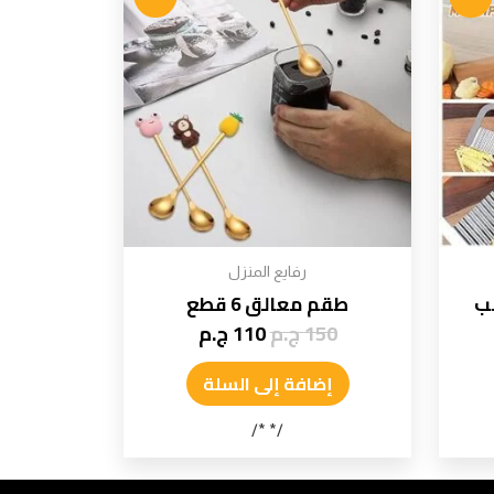
رفايع المنزل
شب
طقم معالق 6 قطع
150
ج.م
110
ج.م
إضافة إلى السلة
/* */