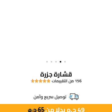
قشارة جزرة
156 من التقييمات





توصيل سريع واَمن
49
ج.م
بدلا من
65
ج.م