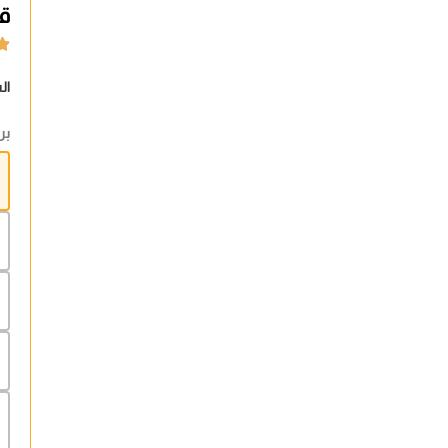
ق

ال
بر