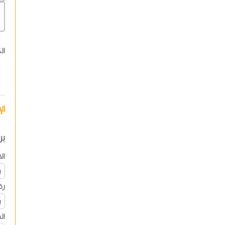
ال
ال
بر
ال
رق
ال