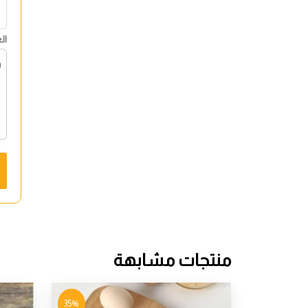
ال
منتجات مشابهة
35%