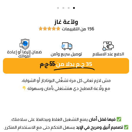
ولاّعة غاز
156 من التقييمات





ضمان الرضا أو إعادة
الدفع عند الاستلام
توصيل سريع واَمن
أموالك
35
ج.م
بدلا من
55
ج.م
مش لازم تعاني كل مرة تشغّلي البوتاجاز أو الشواية،
مع ولاّعة المطبخ دي هتشتغلي بأمان وسهولة
فيها قفل أمان
يمنع التشغيل الغلط وبيحافظ على سلامتك.
تصميم أنيق ومريح في الإيد
يسهل التحكم حتى مع الاستخدام المتكرر.