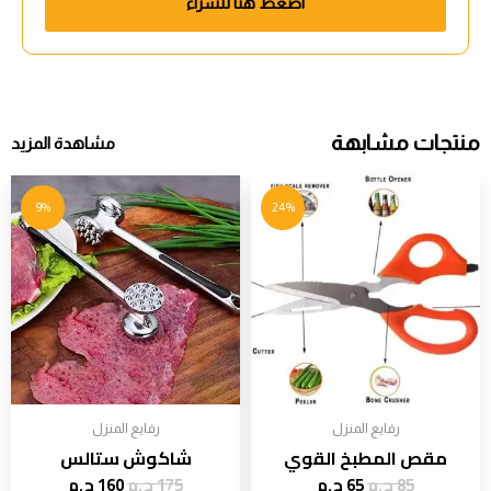
اضغط هنا للشراء
منتجات مشابهة
مشاهدة المزيد
9%
24%
رفايع المنزل
رفايع المنزل
مقص المطبخ القوي
شاكوش ستالس
85
ج.م
65
ج.م
175
ج.م
160
ج.م