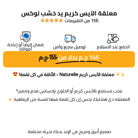
معلقة الآيس كريم يد خشب لوكس
156 من التقييمات





ضمان الرضا أو إعادة
الدفع عند الاستلام
توصيل سريع واَمن
أموالك
145
ج.م
بدلا من
155
ج.م
معلقة الآيس كريم Naturelle – الأناقة في كل لقمة!
بتحب تستمتع بالآيس كريم أو الحلوى بإحساس فخم ومميز؟
المعلقة دي هتخليك تحس إن كل لقمة فيها لمسة من الرفاهية
صميم أنيق ومريح في الإيد يديك تجربة مختلفة.