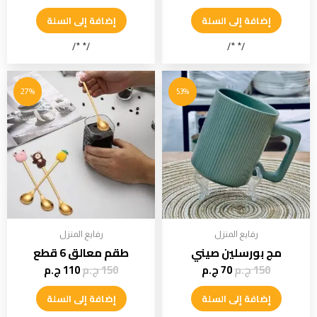
إضافة إلى السلة
إضافة إلى السلة
/* */
/* */
27%
53%
رفايع المنزل
رفايع المنزل
مج بورسلين صيني
طقم معالق 6 قطع
150
ج.م
70
ج.م
150
ج.م
110
ج.م
إضافة إلى السلة
إضافة إلى السلة