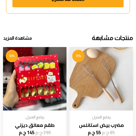
منتجات مشابهة
مشاهدة المزيد
50%
35%
رفايع المنزل
رفايع المنزل
مضرب بيض استانلس
طقم معالق ديزني
85
ج.م
55
ج.م
290
ج.م
145
ج.م