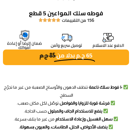
فوطه سلك المواعين 5 قطع
156 من التقييمات





ضمان الرضا أو إعادة
الدفع عند الاستلام
توصيل سريع واَمن
أموالك
65
ج.م
بدلا من
85
ج.م
١٠ فوط سلك ناعمة
تنظف الدهون والأوساخ الصعبة من غير ما تجرّح
السطح.
فرشة قوية للزوايا والفواصل
توصّل لكل مكان صعب.
ينفع للاستخدام الجاف والمبلول
حسب الحاجة.
سهل الغسيل وإعادة الاستخدام
من غير ما يتلف بسرعة.
ينضف الأحواض، الحلل، الطاسات، والعيون بسهولة.