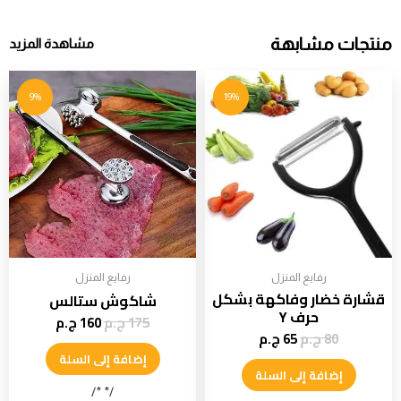
منتجات مشابهة
مشاهدة المزيد
9%
19%
رفايع المنزل
رفايع المنزل
قشارة خضار وفاكهة بشكل
شاكوش ستالس
حرف Y
175
ج.م
160
ج.م
80
ج.م
65
ج.م
إضافة إلى السلة
إضافة إلى السلة
/* */