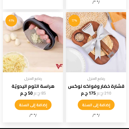
/* */
41%
17%
رفايع المنزل
رفايع المنزل
قشارة خضار وفواكه لوكس
هراسة التوم اليدويّة
210
ج.م
175
ج.م
85
ج.م
50
ج.م
إضافة إلى السلة
إضافة إلى السلة
/* */
/* */