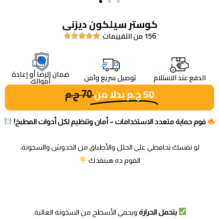
كوستر سيلكون ديزنى
156 من التقييمات





ضمان الرضا أو إعادة
الدفع عند الاستلام
توصيل سريع واَمن
أموالك
50
ج.م
بدلا من
70
ج.م
فوم حماية متعدد الاستخدامات – أمان وتنظيم لكل أدوات المطبخ!
لو نفسك تحافظي على الحلل والأطباق من الخدوش والسخونة،
الفوم ده هينقذك
يتحمل الحرارة
ويحمي الأسطح من السخونة العالية.