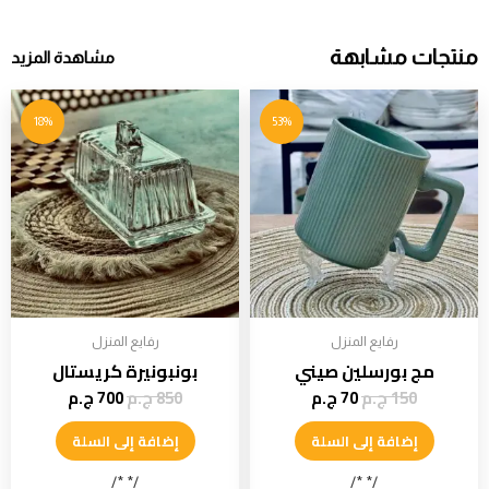
منتجات مشابهة
مشاهدة المزيد
18%
53%
رفايع المنزل
رفايع المنزل
مج بورسلين صيني
بونبونيرة كريستال
150
ج.م
70
ج.م
850
ج.م
700
ج.م
إضافة إلى السلة
إضافة إلى السلة
/* */
/* */