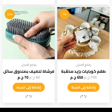
22%
7%
رفايع المنزل
رفايع المنزل
طقم كوبايات بإيد مذهّبة
فرشاة تنضيف بصندوق سائل
700
ج.م
650
ج.م
90
ج.م
70
ج.م
إضافة إلى السلة
إضافة إلى السلة
/* */
/* */