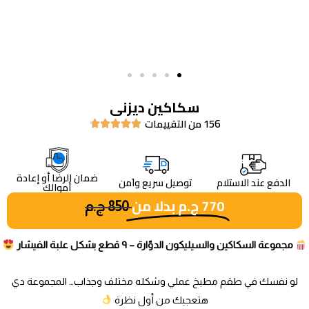
سكاكين ديزنى
156 من التقييمات





ضمان الرضا أو إعادة
الدفع عند الاستلام
توصيل سريع واَمن
أموالك
770
ج.م
بدلا من
850
ج.م
مجموعة السكاكين والسيليكون الدوّارة – ٩ قطع بشكل علبة الفيشار
لو نفسك في طقم مطبخ عملي وشكله مختلف وجذاب… المجموعة دي
هتعجبك من أول نظرة