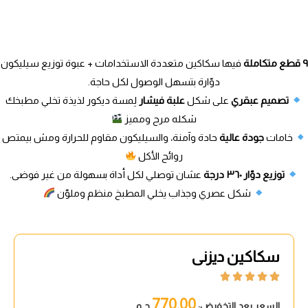
٩ قطع متكاملة
فيها سكاكين متعددة الاستخدامات + عبوة توزيع سيليكون
دوّارة بتسهل الوصول لكل حاجة.
تصميم عبقري
على شكل
علبة فيشار
لِمسة ديكور لذيذة تخلي مطبخك
شكله مرح ومميز
خامات
جودة عالية
حادة وآمنة، والسيليكون مقاوم للحرارة ومش بيمتص
روائح الأكل
توزيع دوّار ٣٦٠ درجة
عشان توصلي لكل أداة بسهولة من غير فوضى.
شكل عصري وجذاب يخلي المطبخ منظم وملوّن
سكاكين ديزنى





770.00
السعر بعد التخفيض:
ج.م