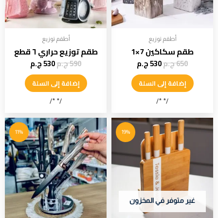
أطقم توزيع
أطقم توزيع
طقم سكاكين 7×1
طقم توزيع حراري ٦ قطع
650
ج.م
530
ج.م
590
ج.م
530
ج.م
إضافة إلى السلة
إضافة إلى السلة
/* */
/* */
11%
19%
غير متوفر في المخزون