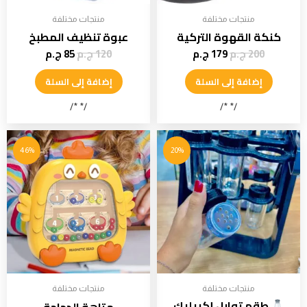
منتجات مختلفة
منتجات مختلفة
كنكة القهوة التركية
عبوة تنظيف المطبخ
200
ج.م
179
ج.م
120
ج.م
85
ج.م
إضافة إلى السلة
إضافة إلى السلة
/* */
/* */
46%
20%
منتجات مختلفة
منتجات مختلفة
طقم توابل إكريليك
متاهة الدجاجة