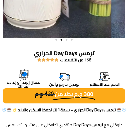
ترمس Day Days الحراري
156 من التقييمات





ضمان الرضا أو إعادة
الدفع عند الاستلام
توصيل سريع واَمن
أموالك
380
ج.م
بدلا من
420
ج.م
ترمس Day Days الحراري – سعة 1 لتر لحفظ السخن والبارد
دلوقتي مع
ترمس Day Days
هتقدري تحافظي على مشروباتك بنفس