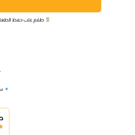
طقم علب حفظ الطعام ا
سه
ط
