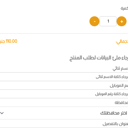
كمية
-
+
إجمالي:
110.00
جني
جاء ملئ البيانات لطلب المنتج
اسم ثنائي
م الموبايل
محافظة
عنوان بالتفصيل