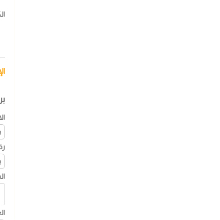
ال
ال
بر
ال
رق
ال
ال