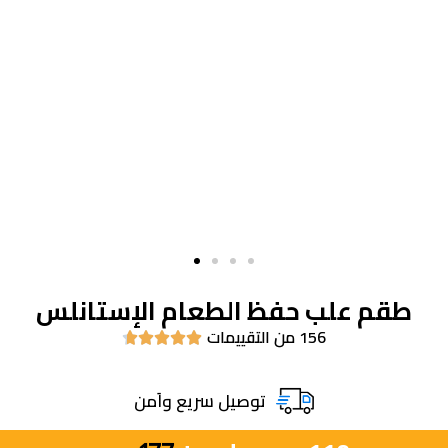
طقم علب حفظ الطعام الإستانلس
156 من التقييمات





توصيل سريع واَمن