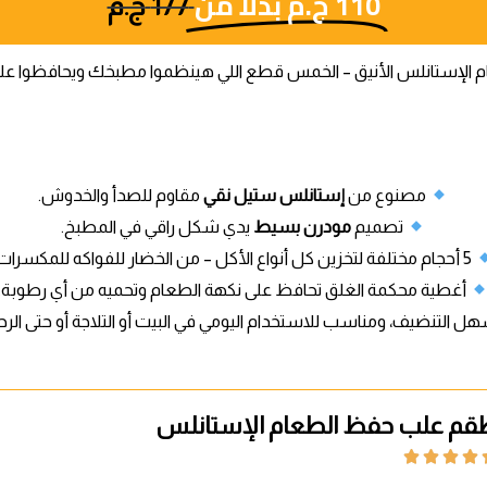
110
ج.م
بدلا من
177
ج.م
لإستانلس الأنيق – الخمس قطع اللي هينظموا مطبخك ويحافظوا عل
مصنوع من
إستانلس ستيل نقي
مقاوم للصدأ والخدوش.
تصميم
مودرن بسيط
يدي شكل راقي في المطبخ.
5 أحجام مختلفة لتخزين كل أنواع الأكل – من الخضار للفواكه للمكسرات.
أغطية محكمة الغلق تحافظ على نكهة الطعام وتحميه من أي رطوبة.
ل التنضيف، ومناسب للاستخدام اليومي في البيت أو التلاجة أو حتى الرح
قم علب حفظ الطعام الإستانلس



