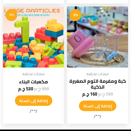
18%
38%
منتجات مختلفة
منتجات مختلفة
كبة ومفرمة التوم الصغيرة
مكعبات البناء
الذكية
650
ج.م
530
ج.م
260
ج.م
160
ج.م
إضافة إلى السلة
إضافة إلى السلة
/* */
/* */