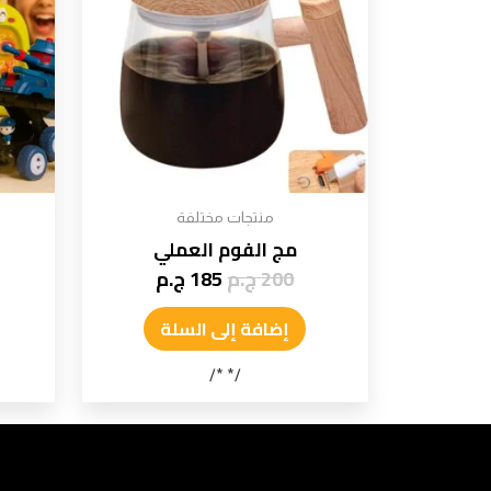
منتجات مختلفة
مج الفوم العملي
200
ج.م
185
ج.م
إضافة إلى السلة
/* */