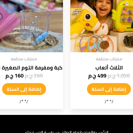
منتجات مختلفة
منتجات مختلفة
الثلاث ألعاب
كبة ومفرمة التوم الصغيرة ا
1,050
ج.م
499
ج.م
260
ج.م
160
ج.م
إضافة إلى السلة
إضافة إلى السلة
/* */
/* */
الرئيسية
المتجر
اتمام الطلب
سياسة الاسترجاع