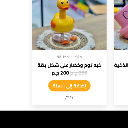
منتجات مختلفة
لذكية
كبه توم وخضار علي شكل بطّة
250
ج.م
200
ج.م
إضافة إلى السلة
/* */