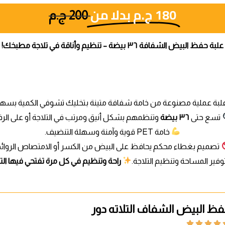
180
ج.م
بدلا من
200
ج.م
علبة حفظ البيض الشفافة ٣٦ بيضة – تنظيم وأناقة في تلاجة مطبخك!
لبة عملية مصنوعة من خامة شفافة متينة بتخليك تشوفي الكمية بسهو
تسع حتى
٣٦ بيضة
وتنظمهم بشكل أنيق ومرتب في التلاجة أو على الرف
خامة PET قوية وآمنة وسهلة التنضيف.
تصميم بغطاء محكم يحافظ على البيض من الكسر أو الامتصاص الروائح
ير المساحة وتنظيم التلاجة.
راحة وتنظيم في كل مرة تفتحي فيها التل
ظ البيض الشفاف التلاته دور



