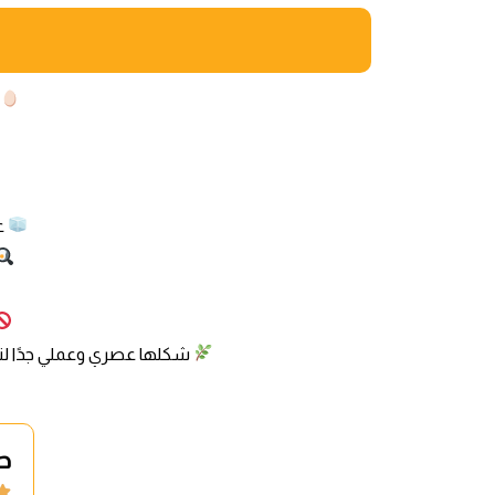
ع
شكلها عصري وعملي جدًا لتوف
حف
