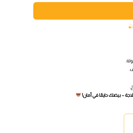
لة.
.
.
اجة – بيضك دايمًا في أمان!