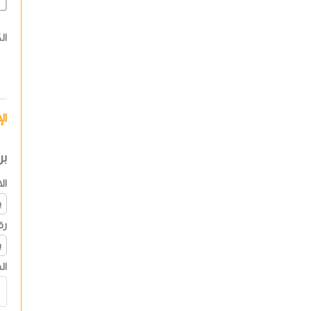
ال
ال
بر
ال
رق
ال