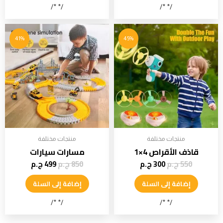
/* */
/* */
41%
45%
منتجات مختلفة
منتجات مختلفة
قاذف الأقراص 4×1
مسارات سيارات
550
ج.م
300
ج.م
850
ج.م
499
ج.م
إضافة إلى السلة
إضافة إلى السلة
/* */
/* */