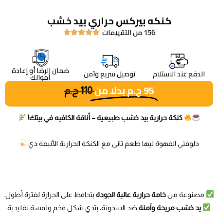
كنكه بيركس حراري بيد خشب
156 من التقييمات





ضمان الرضا أو إعادة
الدفع عند الاستلام
توصيل سريع واَمن
أموالك
95
ج.م
بدلا من
110
ج.م
كنكة حرارية بيد خشب طبيعية – أناقة الكافيه في بيتك!
دلوقتي القهوة ليها طعم تاني مع الكنكة الحرارية الأنيقة دي
مصنوعة من
خامة حرارية عالية الجودة
بتحافظ على الحرارة لفترة أطول.
يد خشب مريحة وآمنة
ضد السخونة، بتدي شكل فخم ولمسة تقليدية