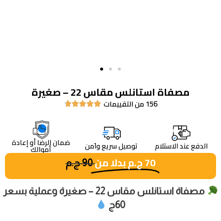
مصفاة استانلس مقاس 22 – صغيرة
156 من التقييمات





ضمان الرضا أو إعادة
الدفع عند الاستلام
توصيل سريع واَمن
أموالك
70
ج.م
بدلا من
90
ج.م
مصفاة استانلس مقاس 22 – صغيرة وعملية بسعر
60ج