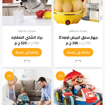
منتجات مختلفة
منتجات مختلفة
جهاز سلق البيض (Copy)
براد الشاي الصفاره
250
ج.م
200
ج.م
580
ج.م
520
ج.م
إضافة إلى السلة
إضافة إلى السلة
/* */
/* */
37%
37%