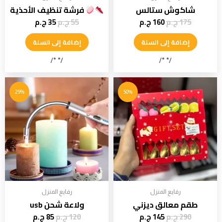
شاكوش ستالس
فرشة تنظيف الأحذية
175
ج.م
160
ج.م
55
ج.م
35
ج.م
إضافة إلى السلة
إضافة إلى السلة
/* */
/* */
29%
50%
رفايع المنزل
رفايع المنزل
طقم معالق ديزني
ولاعة شحن usb
290
ج.م
145
ج.م
120
ج.م
85
ج.م