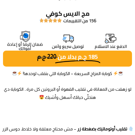
مج الايس كوفي
156 من التقييمات





ضمان الرضا أو إعادة
الدفع عند الاستلام
توصيل سريع واَمن
أموالك
185
ج.م
بدلا من
220
ج.م
كوباية المزاج السريعة – الكوباية اللي بتقلب لوحدها!
لو زهقت من المعاناة في تقليب القهوة أو البروتين كل مرة… الكوباية دي
هتخلّي حياتك أسهل وأشيك
تقليب أوتوماتيك بضغطة زر
– مش محتاج معلقة ولا خلاط، دوس الزر