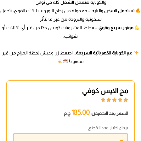
والكوباية هتعمل الشغل كله في ثواني!
تستحمل السخن والبارد
– معمولة من زجاج البوروسيليكات القوي، تتحمل
السخونية والبرودة من غير ما تتأثر.
موتور سريع وقوي
– بيخلط المشروبات كويس جدًا من غير أي تكتلات أو
شوائب.
مع
الكوباية الكهربائية السريعة
… اضغط زر، وعيش لحظة المزاج من غير
مجهود!
مج الايس كوفي





185.00
السعر بعد التخفيض:
ج.م
برجاء اختيار عدد القطع