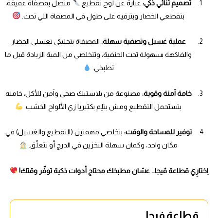
تصميم ثنائي ذكي:
عبارة عن لوح تقطيع
متصل بمصفاة عميقة،
بتقطعي الخضار وبتزقيه على طول في المصفاة اللي تحت.
عملية غسيل وتصفية سهلة:
المصفاة بتخليكي تغسلي الخضار
والفاكهة بسهولة تحت الحنفية، وتتخلصي من المية الزيادة قبل ما
تطبخي.
خامة آمنة وقوية:
مصنوعة من بلاستيك صحي وآمن للأكل، خامته
بتستحمل التقطيع ومش بتلِم بكتيريا زي الألواح الخشب.
توفير للمساحة والوقت:
بتخلصي مهمتين (التقطيع والغسيل) في
مكان واحد، وكمان سهلة التخزين في الدرج أو تتعلّق.
اِختارِي قطاعة ڤيجا… عشان مطبخك محتاج أدوات ذكية توفّر وقتك!
قطاعة فيجا