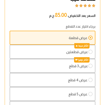





85.00
السعر بعد التخفيض:
ج.م
برجاء اختيار عدد القطع
عرض قطعة
عرض قطعتين
عرض 3 قطع
عرض 4 قطع
عرض 5 قطع