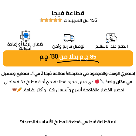
قطاعة فيجا
156 من التقييمات





ضمان الرضا أو إعادة
الدفع عند الاستلام
توصيل سريع واَمن
أموالك
85
ج.م
بدلا من
130
ج.م
اِختصري الوقت والمجهود في مطبخك! قطاعة ڤيجا 2 في 1… تقطيع وغسيل
في مكان واحد!
دي مش مجرد قطاعة، دي أداة مطبخ ذكية هتخلي
تحضير الخضار والفاكهة أسرع وأسهل بكتير وأكثر نظافة.
ليه قطاعة ڤيجا هي قطعة المطبخ الأساسية الجديدة؟