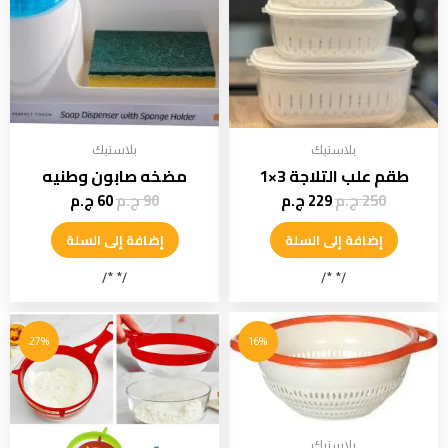
بلاستيك
بلاستيك
طقم علب التلاجة 3×1
مضخه صابون وطنيه
250
ج.م
229
ج.م
90
ج.م
60
ج.م
إضافة إلى السلة
إضافة إلى السلة
/* */
/* */
27%
16%
بلاستيك