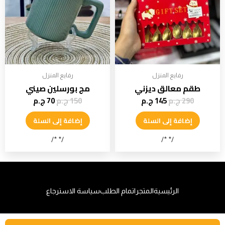
رفايع المنزل
رفايع المنزل
طقم معالق ديزني
مج بورسلين صيني
290
ج.م
145
ج.م
150
ج.م
70
ج.م
إضافة إلى السلة
إضافة إلى السلة
/* */
/* */
الرئيسية
المتجر
اتمام الطلب
سياسة الاسترجاع