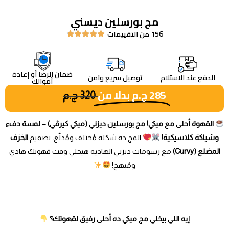
مج بورسلين ديسني
156 من التقييمات





ضمان الرضا أو إعادة
الدفع عند الاستلام
توصيل سريع واَمن
أموالك
285
ج.م
بدلا من
320
ج.م
القهوة أحلى مع ميكي! مج بورسلين ديزني (ميكي كيرڤي) – لمسة دفء
وشياكة كلاسيكية!
المج ده شكله مُختلف ومُدلَّع، تصميم
الخزف
المضلع (Curvy)
مع رسومات ديزني الهادية هيخلي وقت قهوتك هادي
ومُبهج!
إيه اللي بيخلي مج ميكي ده أحلى رفيق لقهوتك؟