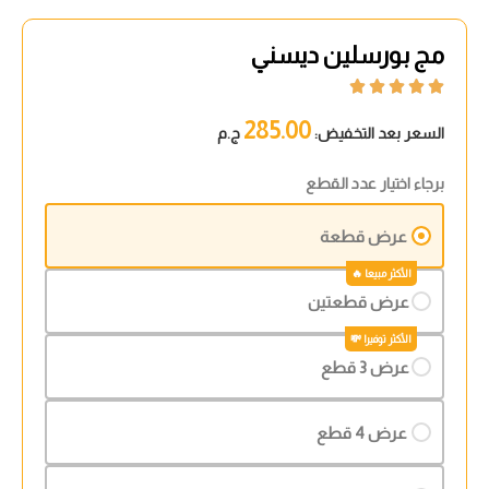
مج بورسلين ديسني





285.00
السعر بعد التخفيض:
ج.م
برجاء اختيار عدد القطع
عرض قطعة
عرض قطعتين
عرض 3 قطع
عرض 4 قطع