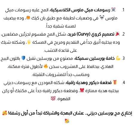
رسومات ميكي ماوس الكلاسيكية:
المج عليه رسومات ميكي
ماوس
في وضعيات لطيفة مع طبق بان كيك
، وده بيضيف
لمسة شقية جداً.
تصميم كروي (Curvy) فريد:
شكل المج مقسوم لجزئين مضلعين،
وده بيخليه أنيق جداً في التقديم ومريح في المسكة
، وشكله شيك
على قاعدة الخشب.
خامة بورسلين سميكة:
مصنوع من بورسلين تقيل
باللون البيج
الهادي، بيحافظ على المشروب سخن
لأطول فترة ممكنة،
ومناسب جداً للمشروبات الثقيلة.
قطعة ديكور وهدية راقية:
شكله المودرن مع رسومات ديزني
بيخليه هدية ممتازة
، وقطعة ديكور راقية جداً على مكتبك أو ركن
القهوة.
اِختارِي مج بورسلين ديزني… عشان البهجة والشياكة تبدأ من أول رشفة!