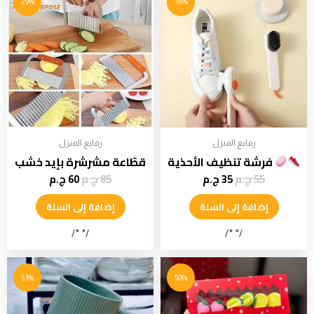
29%
36%
رفايع المنزل
رفايع المنزل
فرشة تنظيف الأحذية
قطّاعة مشرشرة بإيد خشب
55
ج.م
35
ج.م
85
ج.م
60
ج.م
إضافة إلى السلة
إضافة إلى السلة
/* */
/* */
53%
50%