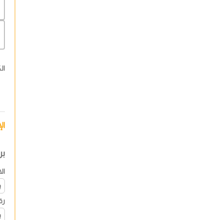
ال
ال
بر
ال
رق