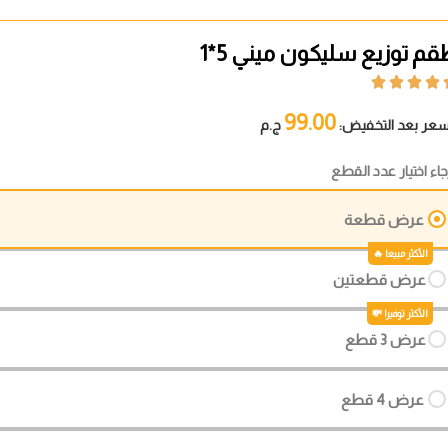
م توزيع سليكون ميني 5*1




99.00
سعر بعد التخفيض:
ج.م
جاء اختيار عدد القطع
عرض قطعة
عرض قطعتين
عرض 3 قطع
عرض 4 قطع