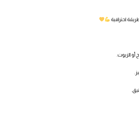
يقة احترافية
 أو الزيوت.
ز.
يق.