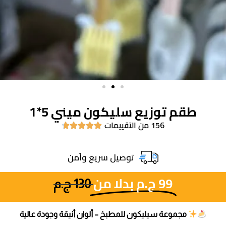
طقم توزيع سليكون ميني 5*1
156 من التقييمات





توصيل سريع واَمن
99
ج.م
بدلا من
130
ج.م
مجموعة سيليكون للمطبخ – ألوان أنيقة وجودة عالية