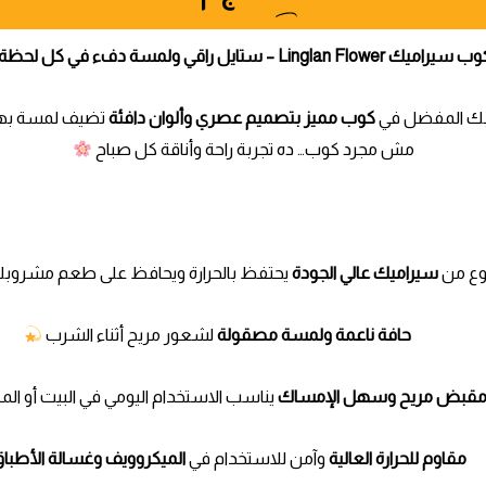
سيراميك Linglan Flower – ستايل راقي ولمسة دفء في كل لحظة!
ك المفضل في
كوب مميز بتصميم عصري وألوان دافئة
تضيف لمسة به
مش مجرد كوب… ده تجربة راحة وأناقة كل صباح
ع من
سيراميك عالي الجودة
يحتفظ بالحرارة ويحافظ على طعم مشروبك
حافة ناعمة ولمسة مصقولة
لشعور مريح أثناء الشرب
قبض مريح وسهل الإمساك
يناسب الاستخدام اليومي في البيت أو ال
مقاوم للحرارة العالية
وآمن للاستخدام في
الميكروويف وغسالة الأطبا