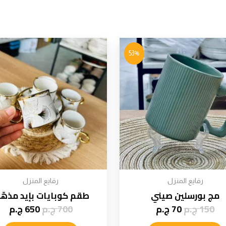
53%
رفايع المنزل
رفايع المنزل
مج بورسلين صيني
طقم كوبايات بإيد مذهّب
150
ج.م
70
ج.م
700
ج.م
650
ج.م