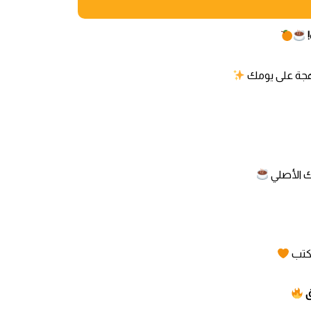
جة على يومك
 الأصلي
مكتب
ق