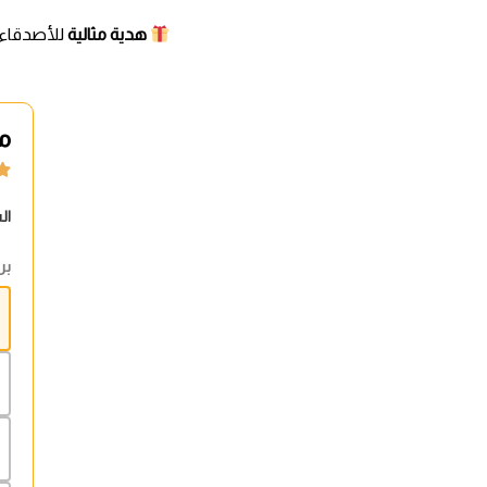
هدية مثالية
للأصدقاء،
مج

ال
بر