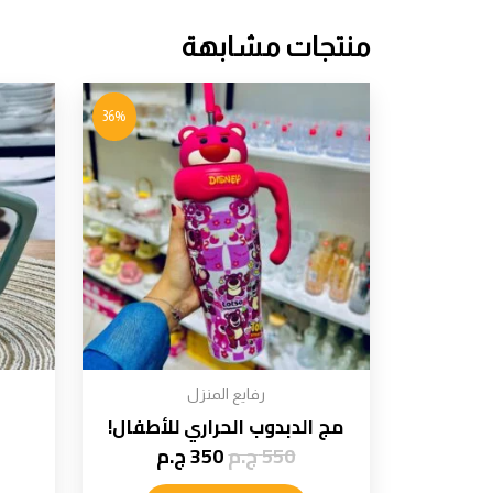
منتجات مشابهة
36%
رفايع المنزل
مج الدبدوب الحراري للأطفال!
550
ج.م
350
ج.م