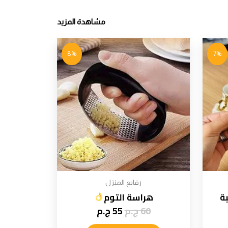
مشاهدة المزيد
8%
7%
رفايع المنزل
ة
هراسة التوم
60
ج.م
55
ج.م