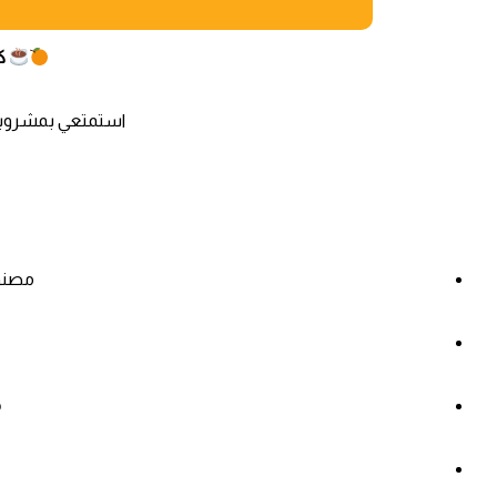
كوب 
استمتعي بمشروب
مصنو
م