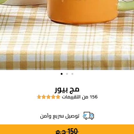
مج بيور
156 من التقييمات





توصيل سريع واَمن
150
ج.م