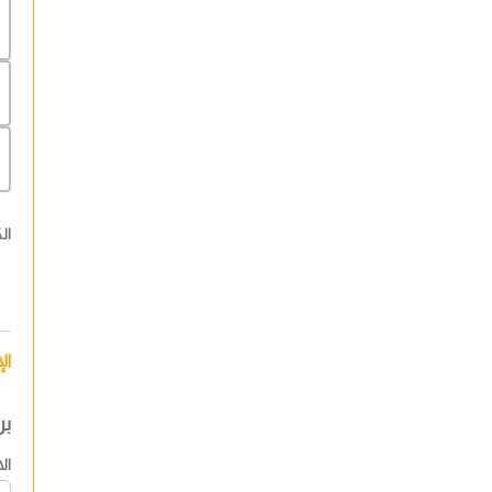
ال
ال
بر
ال