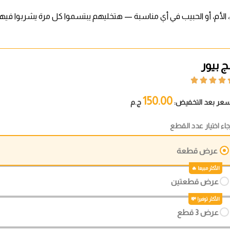
 الأم، أو الحبيب في أي مناسبة — هتخليهم يبتسموا كل مرة يشربوا 
 بيور




150.00
سعر بعد التخفيض:
ج.م
جاء اختيار عدد القطع
عرض قطعة
عرض قطعتين
عرض 3 قطع