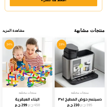
منتجات مشابهة
مشاهدة المزيد
34%
19%
منتجات مختلفة
منتجات مختلفة
دسبنسر حوض المطبخ ٣x١
البناء العبقرية
285
ج.م
230
ج.م
450
ج.م
299
ج.م