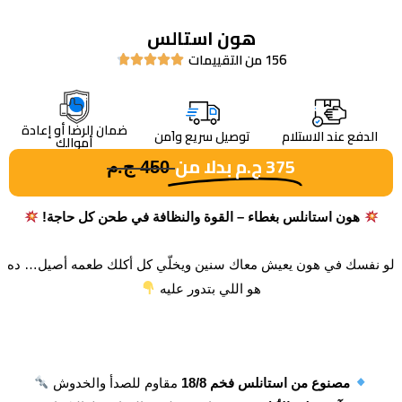
هون استالس
156 من التقييمات





ضمان الرضا أو إعادة
الدفع عند الاستلام
توصيل سريع واَمن
أموالك
375
ج.م
بدلا من
450
ج.م
هون استانلس بغطاء – القوة والنظافة في طحن كل حاجة!
لو نفسك في هون يعيش معاك سنين ويخلّي كل أكلك طعمه أصيل… ده
هو اللي بتدور عليه
مصنوع من استانلس فخم 18/8
مقاوم للصدأ والخدوش