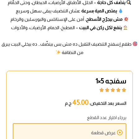
ينضّف كل حاجة
– الحلل، الأطباق، الأرضيات، الحيطان، وحتى الحمّام
يمتص المية بسرعة
عشان التنضيف يبقى سهل وسريع
مش بيجرّح الأسطح
، آمن على الإستانلس والبورسلين والرخام
ينفع لكل ركن في البيت
– المطبخ، الحمام، الأرضيات، والأدوات
طقم إسفنج التنضيف الثقيل ده مش بس بينضّف… ده بيخلي البيت يبرق
من النظافة
سفنجه 5×1





45.00
السعر بعد التخفيض:
ج.م
برجاء اختيار عدد القطع
عرض قطعة