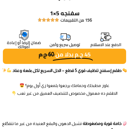
سفنجه 5×1
156 من التقييمات





ضمان الرضا أو إعادة
الدفع عند الاستلام
توصيل سريع واَمن
أموالك
45
ج.م
بدلا من
60
ج.م
طقم إسفنج تنظيف قوي 5 قطع – الحل السريع لكل بقعة وعناد
عاوز مطبخك وحمامك يرجعوا يلمعوا زي أول يوم؟
الطقم ده معمول مخصوص للتنضيف العميق من غير تعب
خامة قوية ومضغوطة
تشيل الدهون والبقع العنيدة من غير ما تتقطّع