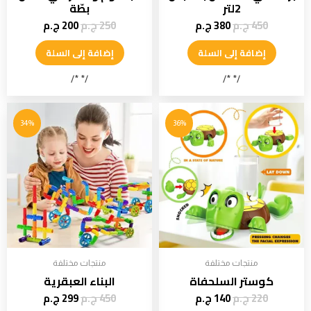
2لتر
بطّة
450
ج.م
380
ج.م
250
ج.م
200
ج.م
إضافة إلى السلة
إضافة إلى السلة
/* */
/* */
34%
36%
منتجات مختلفة
منتجات مختلفة
كوستر السلحفاة
البناء العبقرية
220
ج.م
140
ج.م
450
ج.م
299
ج.م