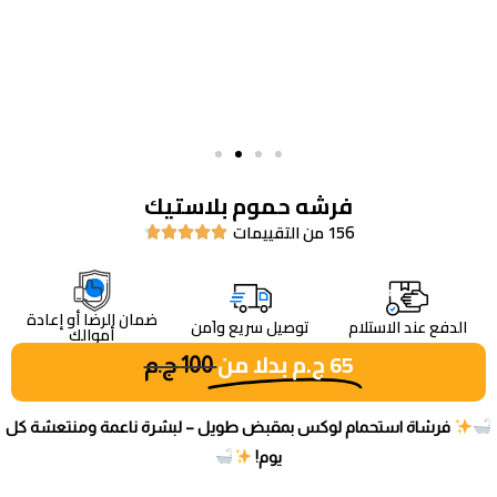
فرشه حموم بلاستيك
156 من التقييمات





ضمان الرضا أو إعادة
الدفع عند الاستلام
توصيل سريع واَمن
أموالك
65
ج.م
بدلا من
100
ج.م
فرشاة استحمام لوكس بمقبض طويل – لبشرة ناعمة ومنتعشة كل
يوم!