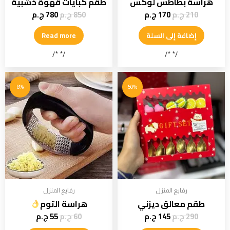
هرّاسة بطاطس لوكس
طقم كبايات قهوة خشبية
210
ج.م
170
ج.م
850
ج.م
780
ج.م
إضافة إلى السلة
Read more
/* */
/* */
8%
50%
رفايع المنزل
رفايع المنزل
طقم معالق ديزني
هراسة التوم
290
ج.م
145
ج.م
60
ج.م
55
ج.م