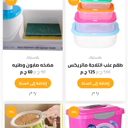
بلاستيك
بلاستيك
طقم علب التلاجة ماتريكس
مضخه صابون وطنيه
166
ج.م
125
ج.م
90
ج.م
60
ج.م
إضافة إلى السلة
إضافة إلى السلة
/* */
/* */
19%
36%