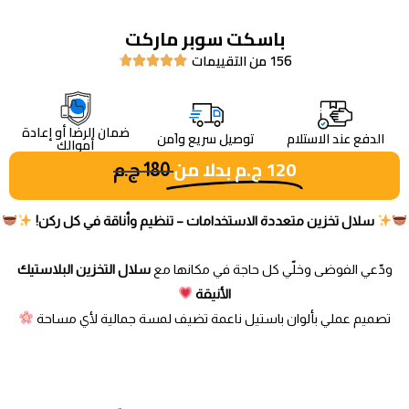
باسكت سوبر ماركت
156 من التقييمات





ضمان الرضا أو إعادة
الدفع عند الاستلام
توصيل سريع واَمن
أموالك
120
ج.م
بدلا من
180
ج.م
سلال تخزين متعددة الاستخدامات – تنظيم وأناقة في كل ركن!
ودّعي الفوضى وخلّي كل حاجة في مكانها مع
سلال التخزين البلاستيك
الأنيقة
تصميم عملي بألوان باستيل ناعمة تضيف لمسة جمالية لأي مساحة