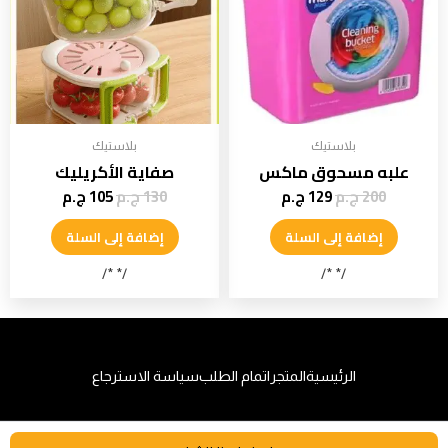
بلاستيك
بلاستيك
علبه مسحوق ماكس
صفاية الأكريليك
200
ج.م
129
ج.م
130
ج.م
105
ج.م
إضافة إلى السلة
إضافة إلى السلة
/* */
/* */
الرئيسية
المتجر
اتمام الطلب
سياسة الاسترجاع