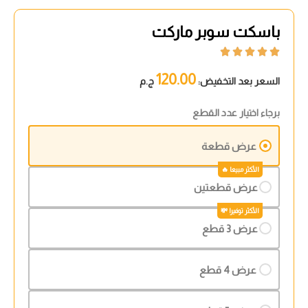
باسكت سوبر ماركت





120.00
السعر بعد التخفيض:
ج.م
برجاء اختيار عدد القطع
عرض قطعة
عرض قطعتين
عرض 3 قطع
عرض 4 قطع