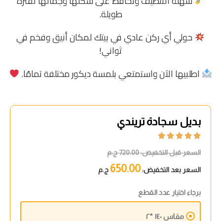
سهلة التنظيف وتحافظ على شكلها وجمالها لفترة
طويلة.
حولي أي ركن عادي في بيتك لمكان أنيق وفخم في
ثواني!
اطلبيها الآن واستمتعي بلمسة ديكور مختلفة تمامًا.
بديل سجادة تريندي





السعر قبل التخفيض:
720.00
ج.م
650.00
السعر بعد التخفيض:
ج.م
برجاء اختيار عدد القطع
مقاس ١٤٠ *٢