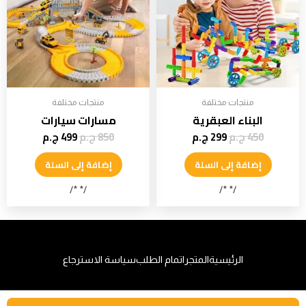
منتجات مختلفة
منتجات مختلفة
البناء العبقرية
مسارات سيارات
450
ج.م
299
ج.م
850
ج.م
499
ج.م
إضافة إلى السلة
إضافة إلى السلة
/* */
/* */
الرئيسية
المتجر
اتمام الطلب
سياسة الاسترجاع