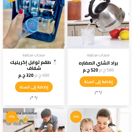
منتجات مختلفة
منتجات مختلفة
طقم توابل إكريليك
براد الشاي الصفاره
شفاف
580
ج.م
520
ج.م
400
ج.م
320
ج.م
إضافة إلى السلة
إضافة إلى السلة
/* */
/* */
41%
34%