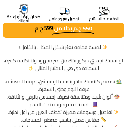
ضمان الرضا أو إعادة
الدفع عند الاستلام
توصيل سريع واَمن
أموالك
550
ج.م
بدلا من
599
ج.م
لمسة فخامة تغيّر شكل المكان بالكامل!
لو نفسك تجددي ديكور بيتك من غير مجهود ولا تكلفة كبيرة،
السجادة دي هي الاختيار المثالي
تصميم كلاسيك فاخر يناسب الريسبشن، غرفة المعيشة،
غرفة النوم وحتى السفرة.
ألوان شيك ومتناسقة تضيف إحساس بالرقي والأناقة.
خامة ناعمة ومريحة تحت القدم.
تفاصيل ورسومات مميزة تخطف العين من أول نظرة.
مقاس عملي يناسب معظم المساحات.