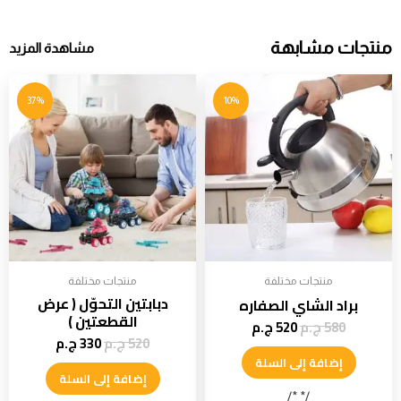
منتجات مشابهة
مشاهدة المزيد
37%
10%
منتجات مختلفة
منتجات مختلفة
دبابتين التحوّل ( عرض
براد الشاي الصفاره
القطعتين )
580
ج.م
520
ج.م
520
ج.م
330
ج.م
إضافة إلى السلة
إضافة إلى السلة
/* */