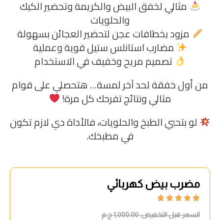
مثالي لخفق البيض والكريمة وتحضير الكيك
والحلويات
مزود بخطافات عجن لتحضير العجائن بسهولة
مضارب استانلس ستيل قوية وعملية
تصميم مريح وخفيف في الاستخدام
من أول خفقة لحد آخر لمسة… هتحصلي على قوام
مثالي ونتائج تفرحك كل مرة!
لو بتحبي الطبخ والحلويات، فالأداة دي لازم تكون
في مطبخك.
مضرب بيض كهربائي





السعر قبل التخفيض:
1,000.00
ج.م