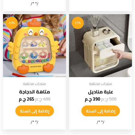
/* */
46%
22%
منتجات مختلفة
منتجات مختلفة
علبة مناديل
متاهة الدجاجة
500
ج.م
390
ج.م
490
ج.م
265
ج.م
إضافة إلى السلة
إضافة إلى السلة
/* */
/* */