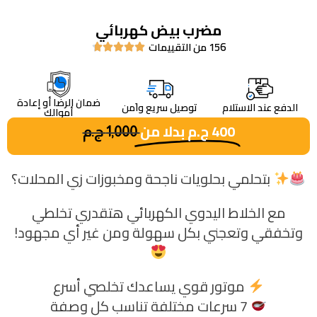
مضرب بيض كهربائي
156 من التقييمات





ضمان الرضا أو إعادة
الدفع عند الاستلام
توصيل سريع واَمن
أموالك
400
ج.م
بدلا من
1,000
ج.م
بتحلمي بحلويات ناجحة ومخبوزات زي المحلات؟
مع الخلاط اليدوي الكهربائي هتقدري تخلطي
وتخفقي وتعجني بكل سهولة ومن غير أي مجهود!
موتور قوي يساعدك تخلصي أسرع
7 سرعات مختلفة تناسب كل وصفة