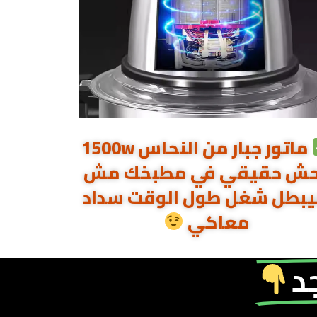
ماتور جبار من النحاس 1500w
ش حقيقي في مطبخك مش
بطل شغل طول الوقت سداد
معاكي
د