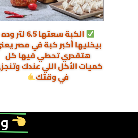
الكبة سعتها 6.5 لتر وده
بيخليها أكبر كبة في مصر يعن
هتقدري تحطي فيها كل
كميات الأكل اللي عندك وتنجز
في وقتك
ول