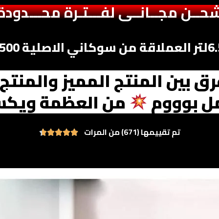
حــن مجــانــى لفـــتـرة محـــدودة
رق بين المنتج المميز والمنتج 
ل بوووم
من العظمة ويكسر
تم تقييمها (671) من المرات




