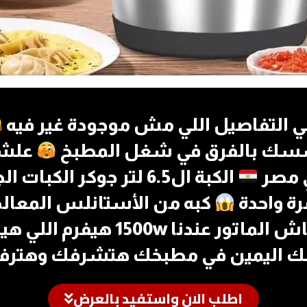
هي التفاصيل اللي مش موجودة غير فيه
سسك بالفرق في شغل المطبخ
علشان
ي مصر
الكبة ال6.5 لتر جوكر الكبات الجديدة
رة واحدة
كبه من الأستانلس المعالج ض
عندنا 1500w هيفرم اللي هيجي أدامه
عك اليمين في مطبخك هتشرفك وهترف
اطلب الان واستفيد بالعرض