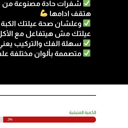
شفرات حادة مصنوعة من ال
هتقف ادامها
وعلشان صحة عيلتك الكبة 
عيلتك مش هيتفاعل مع الأك
سهلة الفك والتركيب يعني
متصممة بألوان مختلفة عل
الكمية المتبقية
29%