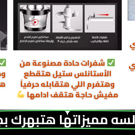
ي
شفرات حادة مصنوعة من
ي
الأستانلس ستيل هتقطع
وح
وهتفرم اللي هتقابله حرفياً
هي
مفيش حاجة هتقف ادامها
سه مميزاتها هتبهرك بج