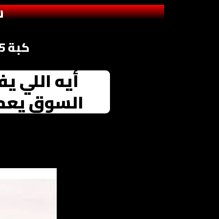
ش
كبة 6.5لتر العملاقة من سوكاني الاصلية 1500واط
أيه اللي يف
السوق يعم