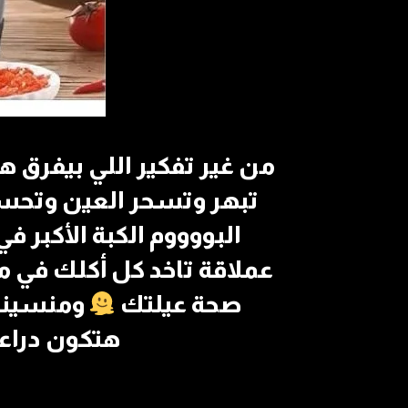
من غير تفكير اللي بيفرق 
تبهر وتسحر العين وتح
البووووم الكبة الأكبر ف
عملاقة تاخد كل أكلك في م
صحة عيلتك
ومنسيناش الماتور 
هتكون درا