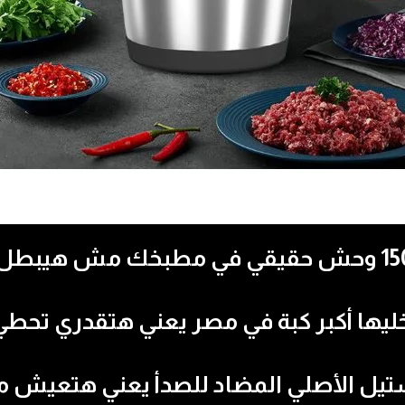
ماتور جبار من النحاس 1500w وحش حقيقي في مطبخ
6.5 لتر وده بيخليها أكبر كبة في مصر يعني هتقدر
ل الأصلي المضاد للصدأ يعني هتعيش مع